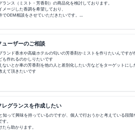
グランス（ミスト・芳香剤）の商品化を検討しております。
イメージした香調を希望しており、
件でOEM相談をさせていただきたいです。
ランスミスト または 芳香剤
水系（例：BLEU DE CHANEL、Dior Sauvageなど）
代男女（高級感・清潔感・持続性重視）
フューザーのご相談
マデュフューザー
個程度から
ブランド香水や高級ホテルの匂いの芳香剤かミストを作りたいんですが
ども作れるのかしりたいです
レンド提案が可能か
えないとか車の芳香剤を他の人と差別化したい方などをターゲットにし
教えて頂きたいです
も依頼可能か
作フロー・最低ロット・概算費用などを
です。
フレグランスを作成したい
すが、どうぞよろしくお願いいたします。
ると知って興味を持っているのですが、個人で行おうかと考えている段階
です。
けたら助かります。