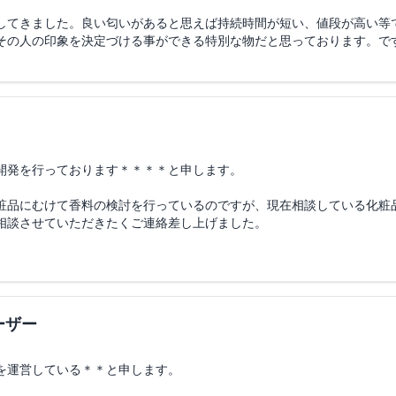
してきました。良い匂いがあると思えば持続時間が短い、値段が高い等
その人の印象を決定づける事ができる特別な物だと思っております。で
いただきたいと思います。香り、持続時間、値段は妥協したくないと考
一無二の香水を作り、世に展開していける方がいれば是非ともよろしく
用などご教示いただけますと幸いです。
開発を行っております＊＊＊＊と申します。
粧品にむけて香料の検討を行っているのですが、現在相談している化粧
相談させていただきたくご連絡差し上げました。
けの化粧品開発となり、イメージとしてはアース系、ウッド系、ミネラ
れる匂いを探しています。
うか。
ーザー
くお願いいたします。
を運営している＊＊と申します。