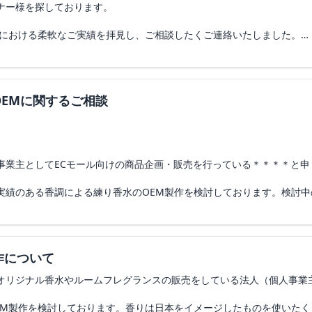
ナー様を探しております。
Mにおける柔軟なご実績を拝見し、ご相談したくご連絡いたしました。
めのテストマーケティングを目的としており、極力シンプルなパッケー
す。
EMに関するご相談
を記載いたします。大変恐縮ですが、製造の可否および概算のお見積り
】
事業主としてECモール向けの商品企画・販売を行っている＊＊＊＊と申
ランス）
実績のある香調による練り香水のOEM製作を検討しております。検討
もご相談させて頂けますと幸いです。また、納期は5-6月を目指したい
させて頂きながら相談できますと幸いです。
希望
作について
ため、ゼロからの処方開発ではなく、貴社がすでにお持ちの「既存のバ
品）
だきたいと考えております。
男性（公私ともに責任と悩みが増える世代）
オリジナル香水やルームフレグランスの販売をしている法人（個人事業
zon・楽天・クラウドファンディング
れかのフェロモン系香料（成分）と、ベースとなる香料を微量追加する
かに湧き上がる気持ち・整いを香りから。プレッシャーすらも楽しむ大
EM製作を検討しております。香りは日本をイメージしたものを使いた