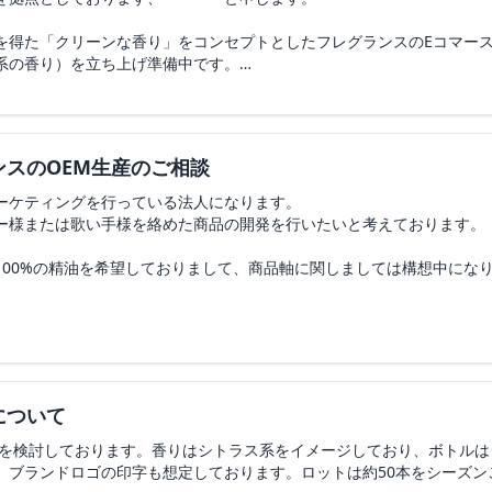
への充填対応について
最小限に抑えるため、事前のすり合わせを徹底した上で、試作は原則1
ャネル オードゥ パルファム
を得た「クリーンな香り」をコンセプトとしたフレグランスのEコマー
、お花系（おばさん感）、フレッシュすぎる爽快感のある香り
00ml)にスプレーヘッド(給水チューブ含む)まで装着した 完成品状態で
系の香り）を立ち上げ準備中です。
RLにて添付しております。御社で同一のボトルを用意し充填していただ
、既存処方流用、外箱なし）での製造はご相談可能でしょうか。
を想定しており、将来的にはスケールも視野に入れております。
ると取れる; リップクリームより少し硬い; ワックス未満
対応は可能でしょうか
最もスムーズかつ低コストで対応可能な成分はどれになりますでしょう
／ODMでの開発・製造のご対応が可能かどうか、ご相談させていただき
名称）
スのOEM生産のご相談
について
ていた意識をゆっくり内側へ戻し、気を張らない自分に切り替える香り
製造＋充填＋ラベル貼付）した場合の概算のお見積り（内訳：試作費、
いてご教示いただけますでしょうか。
本。
マーケティングを行っている法人になります。
ょうか。
ー様または歌い手様を絡めた商品の開発を行いたいと考えております。
む海外ブランドとのお取引実績はございますでしょうか。また、英語での
、アンバー、シダーウッド、ベンゾイン（またはバルサミック系）、イ
（LP）の制作やWeb広告運用などのマーケティング業務、および受注
は ピンクペッパー）
100%の精油を希望しておりまして、商品軸に関しましては構想中にな
および概算費用感を教えてください
完了後の販売活動はスムーズに移行できる準備がございます。
ず、ほんのり感じる程度）
オリジナル香料の開発、または既存ベース香料のご提案は可能でしょうか。
3時間）
についてお話を伺えますと幸いです。
感じる / 静か / 柔らかい / 余韻が残る / 色気は"にじむ程度"; ムス
ール
 ○○ のような系統・イメージ」の香りを参考に、
、ご検討のほどよろしくお願い申し上げます。
 SDS／MSDS、IFRA対応証明、アレルゲン情報、成分情報 のご提供
く印象を残す
の香り設計 を希望しています
たいと考えております。
とした香りの開発は可能でしょうか
および、100／300／1,000個 製造時のおおよその単価目安を教えていた
、お花系・女性感のある香り、お香・スモーキーすぎる香り
目安も併せてご教示ください
について
費用などご教示いただけますと幸いです。
ーフを共有のうえ、オンラインでの打ち合わせ（ビデオ通話）のお時間
リーム）
作を検討しております。香りはシトラス系をイメージしており、ボトル
は行いません
。ブランドロゴの印字も想定しております。ロットは約50本をシーズン
すが、ご検討のほど何卒よろしくお願いいたします。
む; 体温ですっと溶ける; 摩擦が少なく塗る動作が自然; バーム状ハン