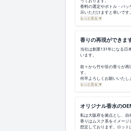
っております。
④ 納期について
ない
香料の選定やボトル・パッ
・初回相談〜試作〜量産ま
敬具
示いただけますと幸いです
おおよそのリードタイム（
＊＊＊＊
ご対応の可否、また概算費
もっと見る ▼
⑤ 表示・法令対応について
・化粧品表示は OEMメー
・貴社が保有されている
香りの再現ができま
- 化粧品製造業許可（区
- 化粧品製造販売業許可
当社は創業131年になる
について、差し支えない
います。
⑥ 将来的な展開について（
前々から竹や笹の香りが再
・将来的に、貴社でOEM
す。
「1プッシュ型自動販売機
何卒よろしくお願いいたし
といった 販促・体験型の
もっと見る ▼
・そのような取り組みにつ
事前にご意見を伺えます
オリジナル香水のOE
まずは文面でのご回答、も
どうぞよろしくお願いいた
私は大阪府を拠点とし、自
香りはムスク系をイメージ
――――――――――
想定しております。ロット
会社名：＊＊＊＊