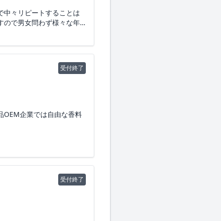
で中々リピートすることは
すので男女問わず様々な年
えております。唯一無二の
お願いいたします。
受付終了
品OEM企業では自由な香料
ル系など自然の中に囲まれ
受付終了