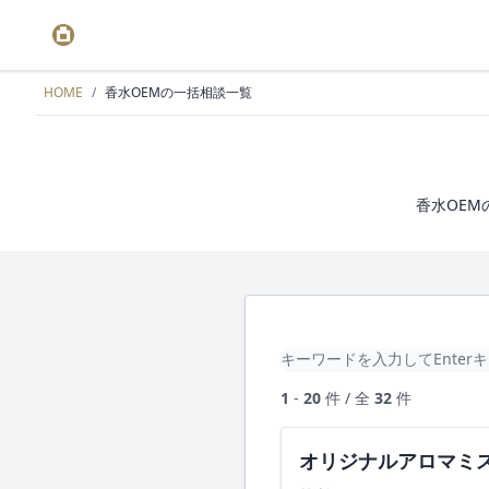
HOME
/
香水OEMの一括相談一覧
香水OEM
1
-
20
件 / 全
32
件
オリジナルアロマミ