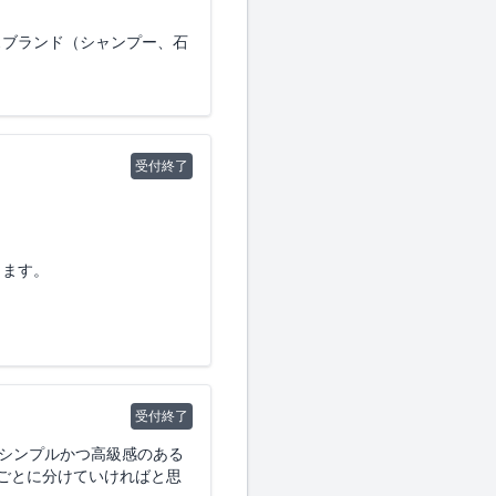
回で仕様を確定させる意向で
スブランド（シャンプー、石
の製造・充填・出荷 を希望し
くことを希望しております。
か。
たく存じます。
受付終了
。落ち着きの延長線上に、静
製造費、充填費等の目安）
コミュニケーション対応は可
ランイラン（ごく微量）、
後の発送作業はすべて自社で
ります。
（OEM／ODM）
クとアンバーが主体; 落ち着くこ
は可能でしょうか。
だけますでしょうか。
受付終了
を頂戴できれば幸いです。
はシンプルかつ高級感のある
ごとに分けていければと思
ドクリームに近い; ベタつか