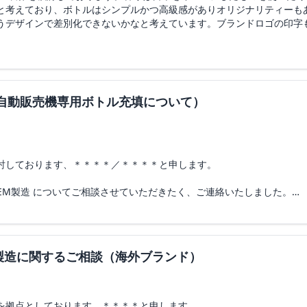
既製型希望）; 高級感のある仕上がりを希望
と考えており、ボトルはシンプルかつ高級感がありオリジナリティーも
文字・ラインは深い黄色（オレンジに近い色）
うデザインで差別化できないかなと考えています。ブランドロゴの印字
ケージの仕様については、ご相談させてください。ご対応の可否、最小
 SKU
ますと幸いです。
既に取扱い（在庫や調達ルート）があり、最もコストを抑えて製造でき
GHT）
手配が難しい場合、当方からの「原料持ち込み（支給）」でのご対応が
）
（自動販売機専用ボトル充填について）
初回ロットでは難しい場合、ロット増加時を想定）
ご相談希望
様
望（詳細はご相談させてください）
ある、最も安価な既製容器（アルミ缶、またはプラスチックのジャー容器
1日
討しております、＊＊＊＊／＊＊＊＊と申します。
末-6月中旬
。容器現品のみのシンプルな構成となります。
EM製造 についてご相談させていただきたく、ご連絡いたしました。
に立ち上がる香り。意識を切り替え、高めるような一本。
通販販売用）
印刷したシールを当方より「資材持ち込み（支給）」いたします。
を少しアレンジした香水を「1プッシュ型自動販売機」向け専用ボトルに
ラベンダー、シダーウッド、ホワイトムスク、ベチバー、アンバー
・製造に関するご相談（海外ブランド）
づく法定表示ラベルについて、貴社の白黒標準ラベル等で安価に代行印
ず、ほんのり感じる程度）
。
ださい。
4時間）
着き / 余裕 / 知性 / 重心が低い; シトラスは入口のみ、フゼア・ウッデ
を拠点としております、＊＊＊＊と申します。