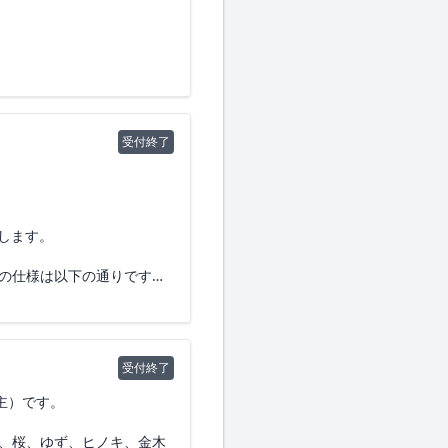
ジ構成で、スピーディーに
受付終了
についてご教示いただけま
します。
中の仕様は以下の通りです。
と考えておりますが、貴社の
受付終了
ームベース処方」等がござ
主）です。
セミオーダー形式での製造
人の男性のための練り香水。
く、桜、ゆず、ヒノキ、金木