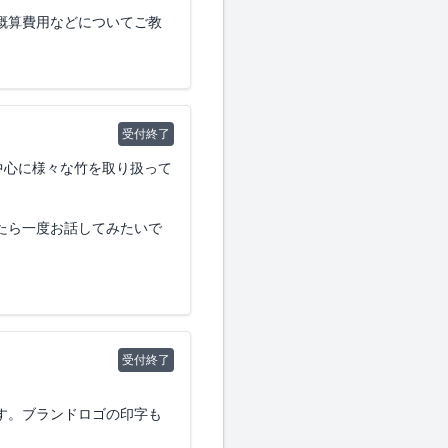
概算費用などについてご教
受付終了
中心に様々な竹を取り扱って
たら一度お話してみたいで
受付終了
。
す。ブランドロゴの印字も