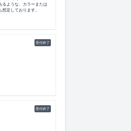
あるような、カラーまたは
も想定しております。
ロット数、また概算費用な
るものをご提案いただけます
可能かどうかも併せてご教
受付終了
）を希望します。
充填した製品
受付終了
刷・貼付いただけるプラン
ィが主体; 自分が整うことを優