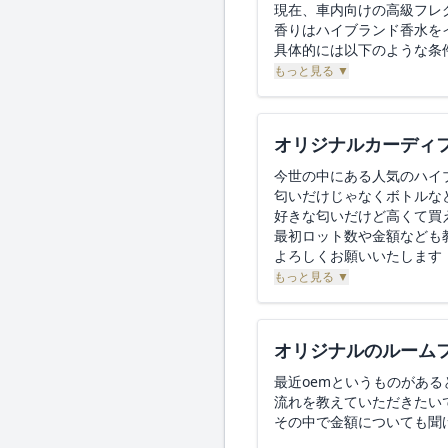
現在、車内向けの高級フレ
香りはハイブランド香水を
具体的には以下のような条
もっと見る ▼
■ 希望商品：車内用フレグ
■ 香りの方向性：ハイブランド香
■ ターゲット：20〜40
オリジナルカーディ
■ 容器：置き型 or アロ
■ ロット：初回100〜300
今世の中にある人気のハイ
■ ご相談内容：
匂いだけじゃなくボトルな
・調香師による香りのブ
好きな匂いだけど高くて買
・試作費用と納期の目安
最初ロット数や金額なども
・デザイン・ラベル制作
よろしくお願いいたします
もっと見る ▼
御社のOEM対応範囲・試
ご教示いただけますと幸い
オリジナルのルーム
お忙しいところ恐れ入りま
最近oemというものがあ
流れを教えていただきたい
その中で金額についても聞