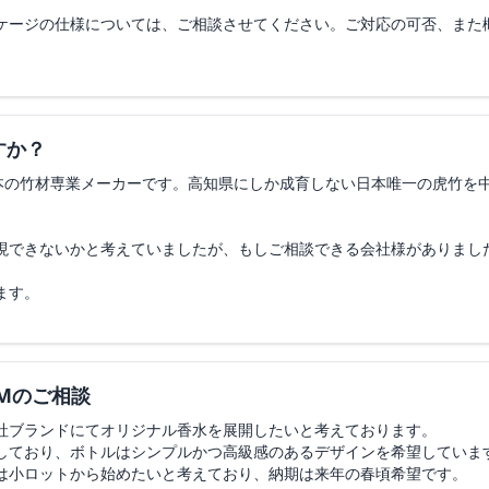
ケージの仕様については、ご相談させてください。ご対応の可否、また
での
。
目安） を教えてください
用などについてご教示いただけますと幸いです。
カー様名義 を希望しております
すか？
分）
日本の竹材専業メーカーです。高知県にしか成育しない日本唯一の虎竹を
範囲でご教示ください
任意）
現できないかと考えていましたが、もしご相談できる会社様がありまし
製造された他社ブランド様に対し、
に御社の香水を体験設置しませんか」
ます。
共同展開 を検討する可能性がございます
いて、OEMメーカー様として問題となる点があれば、
と幸いです
Mのご相談
しくはオンラインでの概要打ち合わせのお時間を頂戴できれば幸いです
します。
社ブランドにてオリジナル香水を展開したいと考えております。
しており、ボトルはシンプルかつ高級感のあるデザインを希望していま
は小ロットから始めたいと考えており、納期は来年の春頃希望です。