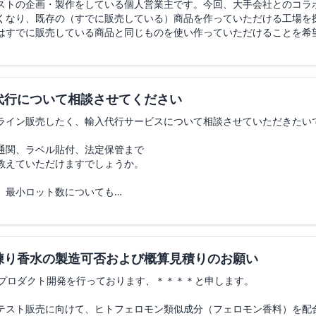
ストの企画・製作をしている個人営業主です。今回、大手会社とのコラ
くなり、既存の（すでに販売している）商品を作っていただける工場を
はすでに販売している商品と同じものを使い作っていただけることを希
代行について相談させてください
ライン販売したく、輸入代行サービスについて相談させていただきたい
通関、ラベル貼付、法定保管まで
教えていただけますでしょうか。
、最小ロット数についても
です。
します。
練り香水の製造可否および概算見積りのお願い
びプロダクト開発を行っております、＊＊＊＊と申します。
テスト販売に向けて、ヒトフェロモン類似成分（フェロモン香料）を配