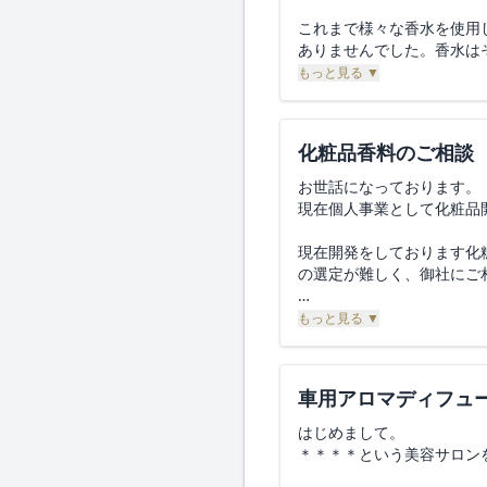
氏名：＊＊＊＊
これまで様々な香水を使用
電話番号：＊＊＊＊
ありませんでした。香水は
メールアドレス：＊＊＊＊
代の方に手に取って使って
もっと見る ▼
――――――――――
香水を作りたいです。
まだ未熟者ですが、共に唯
化粧品香料のご相談
ご対応の可否、また概算費
お世話になっております。
現在個人事業として化粧品
現在開発をしております化
の選定が難しく、御社にご
温泉成分を使用した海外向
もっと見る ▼
ているような雰囲気を得ら
本件ご相談願えますでしょ
車用アロマディフュ
恐れ入りますが何卒よろし
はじめまして。
＊＊＊＊という美容サロン