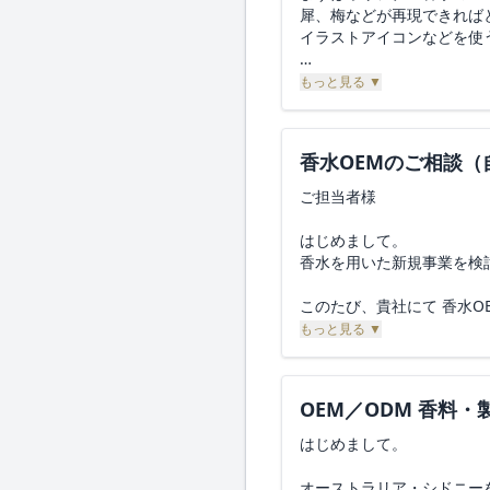
を希望しております。
容器： アルミ缶 / 樹脂（
犀、梅などが再現できれば
・オスモフェロン
カラー： 全体が深い黒、
イラストアイコンなどを使
・アンドロステノール
外箱： あり（簡易）
・アンドロスタジエノン
内容量： 15g または 12g
香料の選定やボトル・パッ
もっと見る ▼
初回ロット： 100〜300個 /
どについてご教示いただけ
※上記成分のうち、貴社で
SKU数： 2SKU（DAY / NI
と幸いです。もし貴社での
想定上代： 3,480円（税込
示ください。
香水OEMのご相談
目標原価： 600円前後（
量産時の原価低減： 別途
ご担当者様
4. 容器およびパッケージ仕
製造販売元表記： 対応希
全成分表示： 作成希望
はじめまして。
容器： 貴社で取り扱いの
試作開始希望： 2026年4月
香水を用いた新規事業を検
販売開始目標： 2026年5月
外箱： 作成いたしません
このたび、貴社にて 香水O
----
ラベル：
もっと見る ▼
SKU①：RISE（朝用）
現在、
商品コンセプト 朝、静か
1）自社オリジナル香水（
天面（表側）：デザイン・
2）同じ処方、またはそれ
香り系統：ベルガモット、
OEM／ODM 香料
底面（裏側）：薬機法に基
強さ：★★★☆☆（強すぎ
の両方を検討しております
がございましたらご提示く
はじめまして。
持続時間：★★★☆☆（約
香りの印象：清潔感 / 落ち
【ご相談内容】
5. 試作について
オーストラリア・シドニー
先した香り