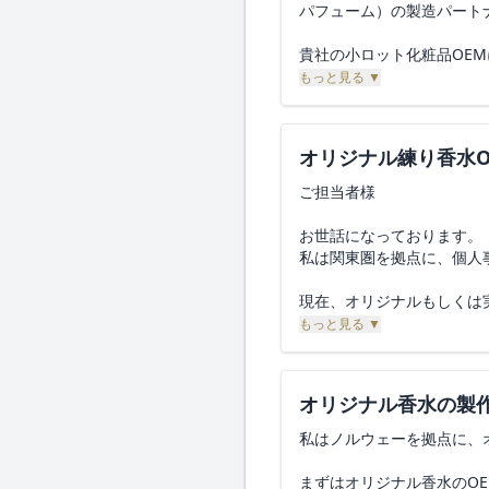
パフューム）の製造パート
貴社の小ロット化粧品OE
もっと見る ▼
初回は市場の反応を見るた
形にしたいと考えておりま
オリジナル練り香水O
以下に希望する仕様と条件
すと幸いです。
ご担当者様
【製品概要および希望条件
お世話になっております。
1. 製品カテゴリ
私は関東圏を拠点に、個人
練り香水（バーム状フレグ
現在、オリジナルもしくは
2. 製造ロット数
容器・パッケージについて
もっと見る ▼
初回 100個
開発スケジュールもお伺い
3. 処方（中身）についての
■検討中の仕様
オリジナル香水の製
開発コストと期間を抑える
商品区分： 練り香水（化粧
いましたら流用させていた
ターゲット： 28〜40代
私はノルウェーを拠点に、
想定販売チャネル： Ama
そのベースに、以下のいず
ブランドコンセプト： 静
まずはオリジナル香水のO