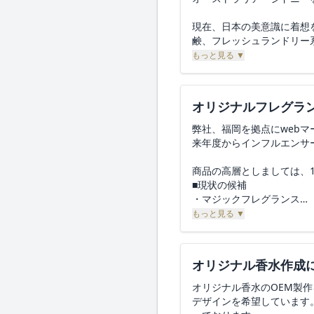
① 自動販売機専用ボトル
やり取りの手間とコストを
参考香水：ブルー ドゥ シ
す。
現在、日本の美意識に着想
NGな香り：甘すぎる香り
・当社指定の専用ボトル(1
鹸、フレッシュランドリー
形状：セミハードバーム
ています
【ご質問事項】
固さ：★★★☆☆
もっと見る ▼
・ボトルの画像と動画をU
上記の条件（100ロット
小ロットでの初期ローンチ
体感イメージ：指で軽くなぞ
・このような形でのOEM
上記3成分のうち、貴社で
そのため、貴社にてOEM
SKU②：LUXE（夜用・仮
オリジナルフレグラン
② 通販販売用香水のOEM
商品コンセプト 外に向い
・容量：50ml（想定）
上記条件にて進行（バルク
恐れ入りますが、以下につ
かな余韻と色気がにじむ一
弊社、福岡を拠点にweb
・初回ロット：
を教えていただけますでし
来年度からインフルエンサ
- 小ロット（例：100本）
1. オーストラリアを含
香り系統：ホワイトムスク
- 本発注（例：300本）
なお、ランディングページ
能でしょうか。
スパイス（カルダモン また
商品の高層としましては、
・小ロットでの対応可否、
内製化して行うため、製造
強さ：★★★☆☆（強すぎ
■現状の候補
2. 上記コンセプトに合う
持続時間：★★☆☆☆（約
・マジックフレグランス
③ 香りの開発について
まずは一度、製造の可能性
香りの印象：安心感 / 体温を
・アロマミスト+アロマボ
もっと見る ▼
・「既存の他社ブランド香水
ご多忙のところ恐縮ですが
3. 輸出・海外発送に必要な
とを最優先し、距離が近づ
完全オリジナル処方として
参考香水：現在検討中
また原価率を30%に抑え
・既存香水を“模範・参考”
4. 1SKUあたりのMOQ
NGな香り：甘すぎる香り
・調香回数・開発フローの
オリジナル香水作成
ご対応の可否、または概算
可能でしたら、簡単なブリ
形状：ソフトバーム（半ク
オリジナル香水のOEM製
※ブランド名・商標の使用
固さ：★★☆☆☆
デザインを希望しています
お忙しいところ恐れ入りま
体感イメージ：指が自然に沈