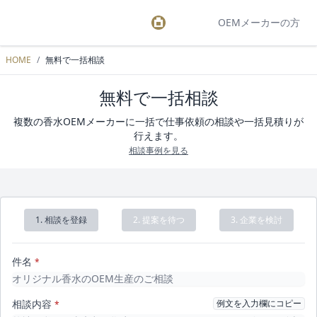
OEMメーカーの方
HOME
/
無料で一括相談
無料で一括相談
複数の香水OEMメーカーに一括で仕事依頼の相談や一括見積りが
行えます。
相談事例を見る
1. 相談を登録
2. 提案を待つ
3. 企業を検討
件名
*
相談内容
例文を入力欄にコピー
*