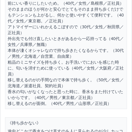
前にいい香りにしたいため。（40代／女性／島根県／正社員）
そのままのほうが何かと安心でとてもそのまま持ち歩くだけで
もテンションも上がるし、何かと使いやすくて便利です。（40
代／女性／東京都。／正社員）
アトマイザーにいれかえるこぼすので（30代／女性／秋田県／
正社員）
外出先でも付け直したいときがあるから一応持ってる（40代／
女性／兵庫県／無職）
本体が凄くオシャレなので持ち歩きたくなるからです。（30代
／男性／北海道／自営業、自由業）
粗品のミニサイズを持ち歩く。お手洗いでにおいを感じた時
に、匂いを消すために使っている（40代／女性／大阪府／正社
員）
移し替えるのがの手間なので本体で持ち歩く。（50代／女性／
北海道／派遣社員、契約社員）
香水の匂いがなくなったと思った時に、香水をまた付けていた
いからです。（40代／男性／東京都／正社員）
移し替えるのが面倒。（40代／男性／山形県／正社員）
《持ち歩かない》
途中どこかで香水をつけ直すのを人に見られるのが少しカッコ