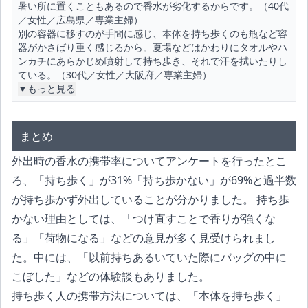
暑い所に置くこともあるので香水が劣化するからです。（40代
／女性／広島県／専業主婦）
別の容器に移すのが手間に感じ、本体を持ち歩くのも瓶など容
器がかさばり重く感じるから。夏場などはかわりにタオルやハ
ンカチにあらかじめ噴射して持ち歩き、それで汗を拭いたりし
ている。（30代／女性／大阪府／専業主婦）
▼もっと見る
まとめ
外出時の香水の携帯率についてアンケートを行ったとこ
ろ、「持ち歩く」が31%「持ち歩かない」が69%と過半数
が持ち歩かず外出していることが分かりました。 持ち歩
かない理由としては、「つけ直すことで香りが強くな
る」「荷物になる」などの意見が多く見受けられまし
た。中には、「以前持ちあるいていた際にバッグの中に
こぼした」などの体験談もありました。
持ち歩く人の携帯方法については、「本体を持ち歩く」