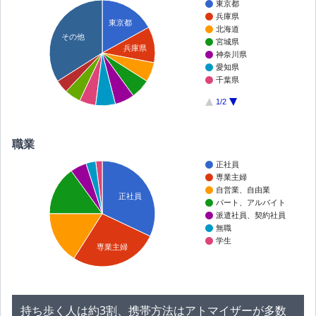
東京都
兵庫県
東京都
北海道
その他
宮城県
兵庫県
神奈川県
愛知県
千葉県
1/2
職業
正社員
専業主婦
自営業、自由業
正社員
パート、アルバイト
派遣社員、契約社員
無職
学生
専業主婦
持ち歩く人は約3割、携帯方法はアトマイザーが多数