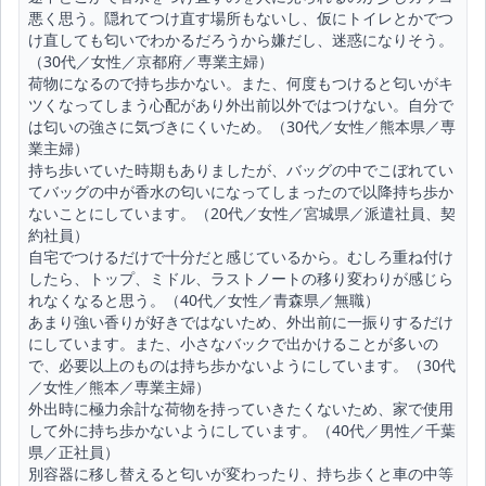
悪く思う。隠れてつけ直す場所もないし、仮にトイレとかでつ
け直しても匂いでわかるだろうから嫌だし、迷惑になりそう。
（30代／女性／京都府／専業主婦）
荷物になるので持ち歩かない。また、何度もつけると匂いがキ
ツくなってしまう心配があり外出前以外ではつけない。自分で
は匂いの強さに気づきにくいため。（30代／女性／熊本県／専
業主婦）
持ち歩いていた時期もありましたが、バッグの中でこぼれてい
てバッグの中が香水の匂いになってしまったので以降持ち歩か
ないことにしています。（20代／女性／宮城県／派遣社員、契
約社員）
自宅でつけるだけで十分だと感じているから。むしろ重ね付け
したら、トップ、ミドル、ラストノートの移り変わりが感じら
れなくなると思う。（40代／女性／青森県／無職）
あまり強い香りが好きではないため、外出前に一振りするだけ
にしています。また、小さなバックで出かけることが多いの
で、必要以上のものは持ち歩かないようにしています。（30代
／女性／熊本／専業主婦）
外出時に極力余計な荷物を持っていきたくないため、家で使用
して外に持ち歩かないようにしています。（40代／男性／千葉
県／正社員）
別容器に移し替えると匂いが変わったり、持ち歩くと車の中等