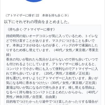
（アトマイザーに移す: 22 本体を持ち歩く: 9 ）
以下にそれぞれの理由をまとめました。
《持ち歩く-アトマイザーに移す》
持続時間の短いオーデコロンが気に入っているため、トイレな
どで付け直すことがあります。マスクにつけることも多いで
す。本体はフタがゆるいものが多く、バッグの中で液漏れした
りするため移し替えています。（40代／女性／東京都／専業主
婦）
香水の匂いが取れたら気分が上がらないので持ち歩いていつで
も付けれるようにしています。アトマイザーに移しかえると、
コンパクトで小さい鞄にも入って便利なのでアトマイザーに入
れて持ち歩いています。（20代／男性／京都府／正社員）
持ち運びしやすいようにアトマイザーに入れています。臭いが
気になる時に香水をつけたい（30代／女性／東京都／正社員）
夏場は匂いが気になるので持ち歩きます。移し替える理由は、
なるべく持ち物をコンパクトにまとめたいからから。（40代／
男性／神奈川県／自営業、自由業）
目的地でつけたかったり途中でつけ直したかったりする場合が