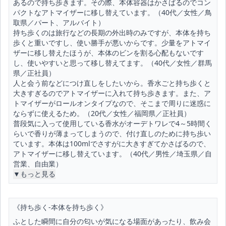
あるので持ち歩きます。その際、本体容器はかさばるのでコン
パクトなアトマイザーに移し替えています。（40代／女性／鳥
取県／パート、アルバイト）
持ち歩くのは旅行などの長期の外出時のみですが、本体を持ち
歩くと重いですし、使い勝手が悪いからです。少量をアトマイ
ザーに移し替えたほうが、本体のビンを割る心配もないです
し、使いやすいと思って移し替えてます。（40代／女性／群馬
県／正社員）
人と会う前などにつけ直しをしたいから。香水ごと持ち歩くと
大きすぎるのでアトマイザーに入れて持ち歩きます。また、ア
トマイザーがロールオンタイプなので、そこまで周りに迷惑に
ならずに使えるため。（20代／女性／福岡県／正社員）
普段気に入って使用している香水がオーデトワレで4～5時間く
らいで香りが薄まってしまうので、付け直しのために持ち歩い
ています。本体は100mlでさすがに大きすぎてかさばるので、
アトマイザーに移し替えています。（40代／男性／埼玉県／自
営業、自由業）
▼もっと見る
《持ち歩く-本体を持ち歩く》
ふとした瞬間に自分の匂いが気になる場面があったり、飲み会