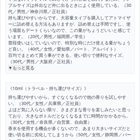
プルサイズは外出など外に出るときによく使用している。（30
代／男性／神奈川県／正社員）
持ち運びやすいからです。大容量タイプを購入してアトマイザ
ーに詰め替える方法もありますが、詰め替えは手間ですし、使
う場面もデートくらいなので、この量がちょうどいいと感じて
います。（20代／男性／福岡県／学生）
普段使いはしていないので、特別な時にだけ使える量がちょう
ど良い。（40代／女性／愛知県／パート、アルバイト）
百均でまとめて買う事ができる。使い切りで便利なサイズ。
（30代／男性／大阪府／正社員）
▼もっと見る
《10ml（トラベル・持ち運びサイズ）》
持ち運びやすいから。すぐなくなるので他の香りを試しやす
い。（30代／女性／兵庫県／正社員）
よほど気に入らない限り、さまざまな香りを楽しみたいと思っ
ており、大きなボトルだとなくなるまでに時間がかかるから。
（30代／女性／奈良県／自営業、自由業）
香水を使用する機会が多くないので、あまり大きいサイズだと
使い切る前に劣化してしまうから（50代／女性／静岡県／パー