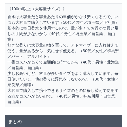
《100ml以上（大容量サイズ）》
香水は大容量だと容量あたりの単価がかなり安くなるので、い
つも大容量で購入しています（50代／男性／埼玉県／正社員）
基本的に毎日香水を使用するので、量が多くてお得かつ買い足
しの手間が少ないから（40代／男性／埼玉県／自営業、自由
業）
好きな香りは大容量の物を買って、アトマイザーに入れ替えて
使う。量があるから、気にせず使える。（30代／女性／群馬県
／パート、アルバイト）
一番コスパが良くて金額的に得するから（40代／男性／北海道
／自営業、自由業）
少しお高いけど、容量が多いタイプをよく購入しています。毎
日使いたいし、他の香りに浮気をしないので。（30代／女性／
奈良県／無職）
大容量で購入して携帯できるサイズのものに移し替えて使用す
る方がコスパが良いので。（40代／男性／神奈川県／自営業、
自由業）
まとめ