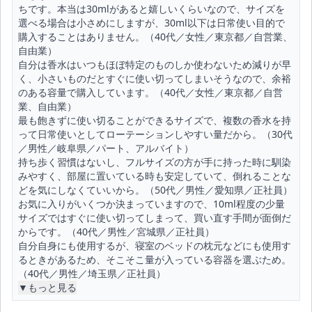
ちです。本当は30mlがあると嬉しいくらいなので、サイズを
選べる場合は小さめにしますが、30ml以下は日常使い目的で
購入することはありません。（40代／女性／東京都／自営業、
自由業）
自分は香水はいつもほぼ特定のものしか使わないため減りが早
く、小さいものだとすぐに使い切ってしまいそうなので、余裕
のある容量で購入しています。（40代／女性／東京都／自営
業、自由業）
最も飽きずに使い切ることができるサイズで、複数の香水を持
って日常使いとしてローテーションしやすい量だから。（30代
／男性／岐阜県／パート、アルバイト）
持ち歩く習慣はないし、フルサイズの方が手に持った時に馴染
みやすく、部屋に置いている時も安定していて、倒れることな
どを気にしなくていいから。（50代／男性／愛知県／正社員）
お気に入りがいくつか決まっていますので、10ml程度の少量
サイズではすぐに使い切ってしまって、買い直す手間が面倒だ
からです。（40代／男性／宮城県／正社員）
自分自身にも使用するが、寝室のベッドの枕元などにも使用す
るときがあるため、そこそこ量が入っている容器を選ぶため。
（40代／男性／埼玉県／正社員）
▼もっと見る