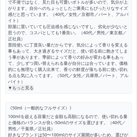
で不便ではなく、見た目も可愛いボトルが多いので、気分が上
がります。自分へのちょっとしたご褒美にもぴったりなサイズ
感だと思っています。（40代／女性／京都市／パート、アルバ
イト）
部屋に置いていても圧迫感を感じないですし、劣化が少ないと
思うので、コスパとしても1番良い。（40代／男性／東京都／
正社員）
普段使いに丁度良い量だからです。気分によって香りを変える
事もあって、大き過ぎるサイズだと、使い切る前に飽きてしま
う事があります。季節によって香りの好みが変わる事もあっ
て、少しずつ買い替えられる量が自分には合っています。価格
的にも無理なく購入出来て、香りの鮮度が落ちる前に使い切れ
る点も気に入ってます。（50代／女性／兵庫県／パート、アル
バイト）
▼もっと見る
《50ml（一般的なフルサイズ）》
100mlを超える容量だと金額も高額になるので、使い切れる量
と価格のバランスが良い50mlのサイズを選びます。（40代／
男性／千葉県／正社員）
好きなブランドは50〜100mlのサイズ展開が多いため、選びが