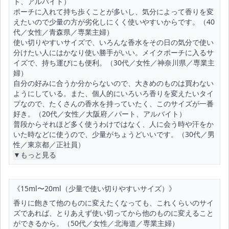
ト、アルバイト）
ポーチに入れて持ち歩くことが多いし、気分によって香りを変
えたいので少量の方が劣化しにくく使いやすいからです。（40
代／女性／青森県／専業主婦）
使い切りやすいサイズで、いろんな香水をその日の気分で使い
分けたい人にはかなり使い勝手がいい。メイクポーチに入るサ
イズで、持ち運びにも便利。（30代／女性／神奈川県／専業主
婦）
自分の好みに合うか分からないので、大きめのものは買わない
ようにしている。また、個人的にいろいろ香りを変えたいタイ
プなので、たくさんの香水を持っていたく、このサイズが一番
好き。（20代／女性／大阪府／パート、アルバイト）
普段からそれほど多く使うわけではなく、人に会う時や汗をか
いた時などに使うので、少量がちょうどいいです。（30代／男
性／東京都／正社員）
▼もっと見る
《15ml〜20ml（少量で使い切りやすいサイズ）》
香りに飽きて他のものに変えたくなっても、これくらいのサイ
ズであれば、とりあえず使い切ってから他のものに変えること
ができるから。（50代／女性／北海道／専業主婦）