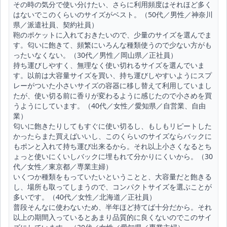
その時の気分で使い分けたい、さらに利用頻度はそれほど多く
はないでこのくらいのサイズがベスト。（50代／男性／神奈川
県／派遣社員、契約社員）
鞄のポケットに入れておきたいので、少量のサイズを選んでま
す。匂いに飽きて、頻繁にいろんな種類使うので少ない方がも
ったいなくない。（30代／男性／岡山県／正社員）
持ち運びしやすく、無理なく使い切れるサイズを選んでいま
す。以前は大容量サイズを買い、持ち運びしやすいようにスプ
レーがついた小さいサイズの容器に移し替えて利用していまし
たが、使い切る前に香りが変わるように感じたので小さめを買
うようにしています。（40代／女性／愛知県／自営業、自由
業）
匂いに飽きたりしてもすぐに使い切るし、もしもリピートした
かったらまた買えばいいし、このくらいのサイズならバックに
もポンと入れて持ち運び出来るから。それ以上小さくなるとち
ょっと使いにくいしバックに埋もれて分かりにくいから。（30
代／女性／東京都／専業主婦）
いくつか種類をもっていたいということと、大容量だと飽きる
し、場所も取ってしまうので、コンパクトサイズを選ぶことが
多いです。（40代／女性／北海道／正社員）
普段そんなに使わないため、半年ほど持てば十分だから。それ
以上の期間入っているとあまり品質的に良くないのでこのサイ