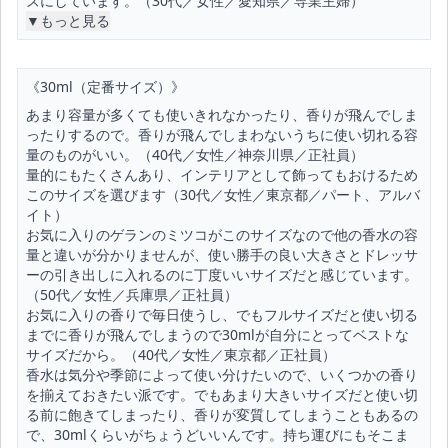
ズにしています。（30代／女性／愛知県／専業主婦）
▼もっと見る
《30ml（定番サイズ）》
あまり容量が多くても使いきれなかったり、香りが飛んでしま
ったりするので。香りが飛んでしまわないうちに使い切れる容
量のものがいい。（40代／女性／神奈川県／正社員）
量的にもたくさんあり、インテリアとして飾ってもおけるため
このサイズを選びます（30代／女性／東京都／パート、アルバ
イト）
お気に入りのゲランのミツコがこのサイズなので他の香水の容
量と違いが分かりませんが、使い勝手の良い大きさとドレッサ
ーの引き出しに入れるのに丁度いいサイズだと感じています。
（50代／女性／兵庫県／正社員）
お気に入りの香りで毎日使うし、でもフルサイズだと使い切る
までに香りが飛んでしまうので30mlが自分にとってベストな
サイズだから。（40代／女性／東京都／正社員）
香水は気分や季節によって使い分けたいので、いくつかの香り
を揃えておきたい派です。でもあまり大きいサイズだと使い切
る前に飽きてしまったり、香りが変質してしまうこともあるの
で、30mlくらいがちょうどいいんです。持ち運びにもそこま