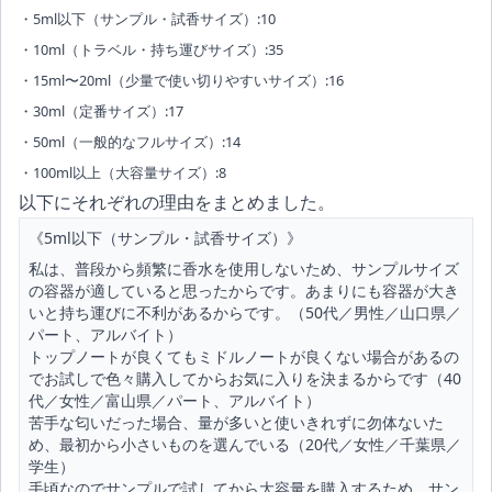
・5ml以下（サンプル・試香サイズ）:10
・10ml（トラベル・持ち運びサイズ）:35
・15ml〜20ml（少量で使い切りやすいサイズ）:16
・30ml（定番サイズ）:17
・50ml（一般的なフルサイズ）:14
・100ml以上（大容量サイズ）:8
以下にそれぞれの理由をまとめました。
《5ml以下（サンプル・試香サイズ）》
私は、普段から頻繁に香水を使用しないため、サンプルサイズ
の容器が適していると思ったからです。あまりにも容器が大き
いと持ち運びに不利があるからです。（50代／男性／山口県／
パート、アルバイト）
トップノートが良くてもミドルノートが良くない場合があるの
でお試しで色々購入してからお気に入りを決まるからです（40
代／女性／富山県／パート、アルバイト）
苦手な匂いだった場合、量が多いと使いきれずに勿体ないた
め、最初から小さいものを選んでいる（20代／女性／千葉県／
学生）
手頃なのでサンプルで試してから大容量を購入するため、サン