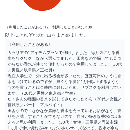
（利用したことがある: 12 利用したことがない: 39 ）
以下にそれぞれの理由をまとめました。
《利用したことがある》
カラリアの1アイテムプランで利用しました。毎月気になる香
水をワクワクしながら選んでました。田舎なので探しても見つ
からない香水が使えて便利だったので利用してました。（30代
／男性／岐阜県／正社員）
現在大学生で、外に出る機会が多いため、ほぼ毎日のように香
水をつけているのですが、無くなる度に1万円以上するような
ものを買うことは金銭的に難しいため、サブスクを利用してい
ます。（20代／男性／東京都／学生）
たくさんの種類の香水を試してみたかったから（20代／女性／
宮城県／パート、アルバイト）
田舎なので、なかなか素敵な香水を売っているお店がなく、香
りをお試しすることができないので、自分が好きな香水に出逢
えると思い利用しました。（30代／女性／三重県／専業主婦）
1ヵ月で使い切れる4mlなど小さいサイズなので、香水が余ら