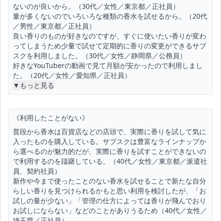
ないのが良いから。（30代／女性／東京都／正社員）
量が多くないのでいろいろな種類の香水を試せるから。（20代
／男性／東京都／正社員）
良い香りのものが好きなのですが、すぐに使いたい香りが変わ
ってしまうため少量で試せて定期的に香りの変更ができるサブ
スクを利用しました。（30代／女性／静岡県／公務員）
好きなYouTuberの動画で見て月額が安かったので利用しまし
た。（20代／女性／愛知県／正社員）
▼もっと見る
《利用したことがない》
普段から香水は百貨店などの店頭で、実際に香りを試して気に
入ったものを購入している。サブスクは豊富なラインナップか
ら選べるのが魅力的だが、実際に香りを試すことができないの
で利用するのを躊躇している。（40代／女性／東京都／派遣社
員、契約社員）
新作や今まで使ったことのない香水を試せることで新たな自分
らしい香りを見つけられるかもと思い利用を検討したが、「お
試しの量が少ない」「管理の仕方によっては香りが飛んでおり
お試しにならない」などのことがありうるため（40代／女性／
埼玉県／正社員）