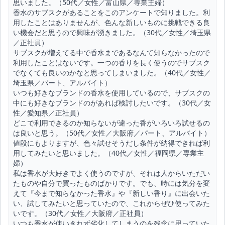
思いました。（50代／女性／富山県／専業主婦）
香水のサブスクがあることをこのアンケートで知りました。利
用したことはありませんが、色んな新しいものに挑戦できる良
い機会だと思うので興味が湧きました。（30代／女性／埼玉県
／正社員）
サブスクが増えてる中で香水まであるなんて知らなかったので
利用したことはないです。一つの香りを長く使うのでサブスク
でなくても良いのかなと思ってしまいました。（40代／女性／
埼玉県／パート、アルバイト）
いつも好きなブランドの香水を使用しているので、サブスクの
中にも好きなブランドのがあれば検討したいです。（30代／女
性／愛知県／正社員）
どこで利用できるのか知らないが違った香がいろいろ試せるの
は良いと思う。（50代／女性／大阪府／パート、アルバイト）
値段にもよりますが、色々試せそうだし条件が納得できれば利
用してみたいと思いました。（40代／女性／福岡県／専業主
婦）
私は香水が大好きでよく使うのですが、それは人からいただい
たものや自分で買ったものばかりです。でも、時には気分を変
えて『今まで知らなかった香水』や『新しい香り』に出会いた
い、試してみたいと思っていたので、これからぜひ使ってみた
いです。（30代／女性／大阪府／正社員）
いつも香水が使いきれず劣化してしまうのを残念に思っていた