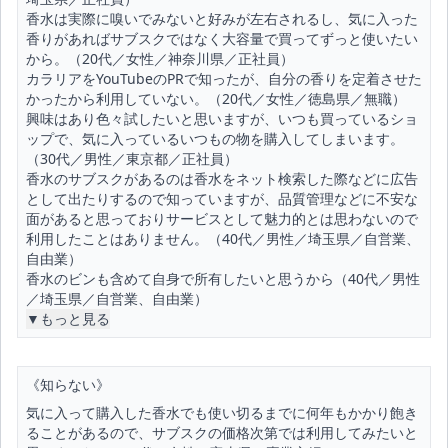
香水は実際に嗅いでみないと好みが左右されるし、気に入った
香りがあればサブスクではなく大容量で買ってずっと使いたい
から。（20代／女性／神奈川県／正社員）
カラリアをYouTubeのPRで知ったが、自分の香りを定着させた
かったから利用していない。（20代／女性／徳島県／無職）
興味はあり色々試したいと思いますが、いつも買っているショ
ップで、気に入っているいつもの物を購入してしまいます。
（30代／男性／東京都／正社員）
香水のサブスクがあるのは香水をネット検索した際などに広告
として出たりするので知っていますが、品質管理などに不安な
面があると思っておりサービスとして魅力的とは思わないので
利用したことはありません。（40代／男性／埼玉県／自営業、
自由業）
香水のビンも含めて自身で所有したいと思うから（40代／男性
／埼玉県／自営業、自由業）
▼もっと見る
《知らない》
気に入って購入した香水でも使い切るまでに何年もかかり飽き
ることがあるので、サブスクの価格次第では利用してみたいと