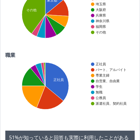
東京都
埼玉県
大阪府
その他
兵庫県
神奈川県
福岡県
その他
職業
正社員
パート、アルバイト
専業主婦
正社員
自営業、自由業
学生
無職
公務員
派遣社員、契約社員
51%が知っていると回答も実際に利用したことがある